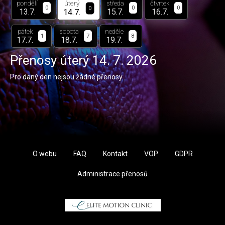
úterý
pondělí
středa
čtvrtek
0
0
0
0
14.7.
13.7.
15.7.
16.7.
pátek
sobota
neděle
1
7
8
17.7.
18.7.
19.7.
Přenosy
úterý 14. 7. 2026
Pro daný den nejsou žádné přenosy
O webu
FAQ
Kontakt
VOP
GDPR
Administrace přenosů