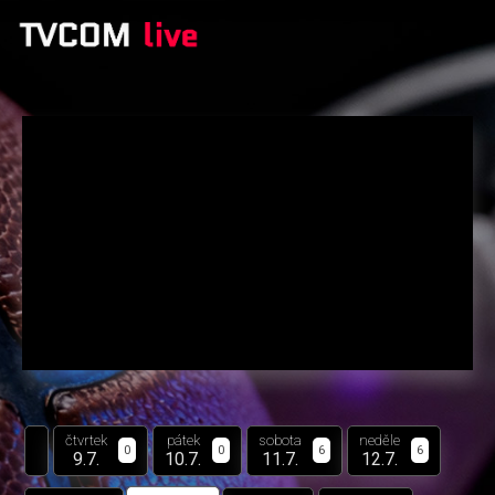
čtvrtek
pátek
sobota
neděle
0
0
6
6
9.7.
10.7.
11.7.
12.7.