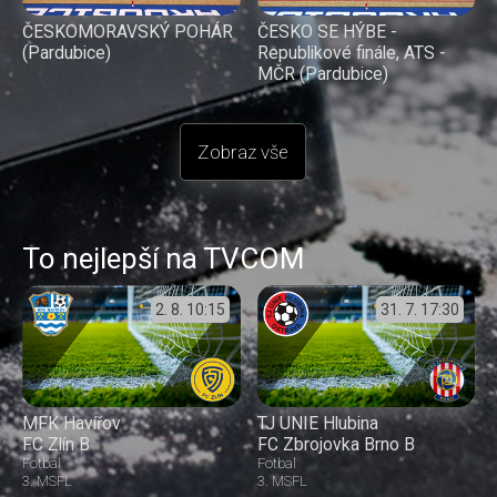
ČESKOMORAVSKÝ POHÁR
ČESKO SE HÝBE -
(Pardubice)
Republikové finále, ATS -
MČR (Pardubice)
Zobraz vše
To nejlepší na TVCOM
2. 8.
10:15
31. 7.
17:30
MFK Havířov
TJ UNIE Hlubina
FC Zlín B
FC Zbrojovka Brno B
Fotbal
Fotbal
3. MSFL
3. MSFL