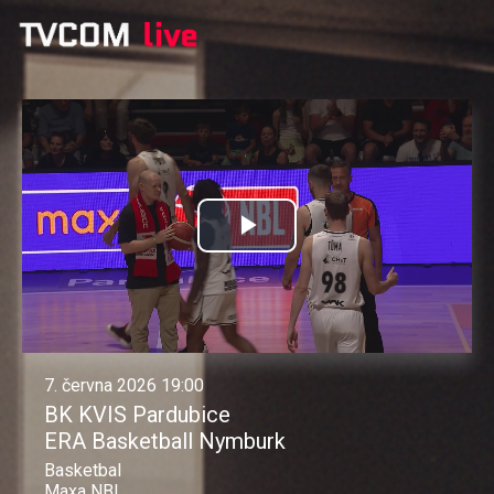
Přehrát
video
7. června 2026 19:00
BK KVIS Pardubice
ERA Basketball Nymburk
Basketbal
Maxa NBL