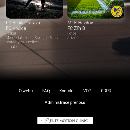
FC Baník Ostrava
MFK Havířov
FC Košice
FC Zlín B
Fotbal
Fotbal
Memoriál Josefa Šurala o Pohár
3. MSFL
starosty m. Modřice
finále
O webu
FAQ
Kontakt
VOP
GDPR
Administrace přenosů