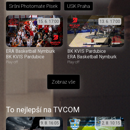
Sršni Photomate Písek
USK Praha
15. 6.
17:00
13. 6.
17:00
ERA Basketball Nymburk
BK KVIS Pardubice
BK KVIS Pardubice
ERA Basketball Nymburk
Play-off
Play-off
Zobraz vše
To nejlepší na TVCOM
9. 8.
16:05
2. 8.
10:15