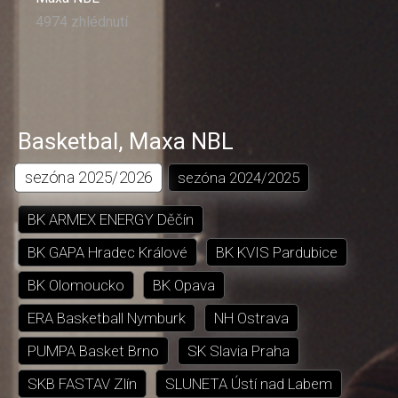
4974 zhlédnutí
Basketbal
,
Maxa NBL
sezóna
2025/2026
sezóna
2024/2025
BK ARMEX ENERGY Děčín
BK GAPA Hradec Králové
BK KVIS Pardubice
BK Olomoucko
BK Opava
ERA Basketball Nymburk
NH Ostrava
PUMPA Basket Brno
SK Slavia Praha
SKB FASTAV Zlín
SLUNETA Ústí nad Labem