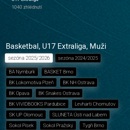
1040 zhlédnutí
Basketbal
,
U17 Extraliga
,
Muži
sezóna
2025/2026
sezóna
2024/2025
BA Nymburk
BASKET Brno
BK Lokomotiva Plzeň
BK NH Ostrava
BK Opava
BK Snakes Ostrava
BK VIVIDBOOKS Pardubice
Levharti Chomutov
SK UP Olomouc
SLUNETA Ústí nad Labem
Sokol Písek
Sokol Pražský
Tygři Brno