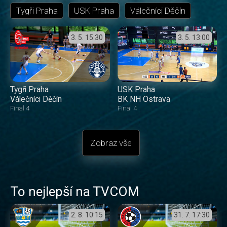
Tygři Praha
USK Praha
Válečníci Děčín
3. 5.
15:30
3. 5.
13:00
Tygři Praha
USK Praha
Válečníci Děčín
BK NH Ostrava
Final 4
Final 4
Zobraz vše
To nejlepší na TVCOM
2. 8.
10:15
31. 7.
17:30