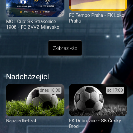
FC Tempo Praha - FK Loko
Praha
MOL Cup: SK Strakonice
1908 - FC ZVVZ Milevsko
Zobraz vše
Nadcházející
dnes
16:30
so
17:00
Napajedla-test
FK Dobrovice - SK Český
Brod