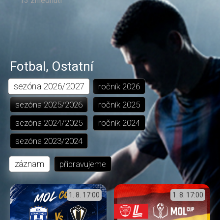
13 zhlédnutí
Fotbal
,
Ostatní
sezóna
2026/2027
ročník
2026
sezóna
2025/2026
ročník
2025
sezóna
2024/2025
ročník
2024
sezóna
2023/2024
záznam
připravujeme
1. 8.
17:00
1. 8.
17:00