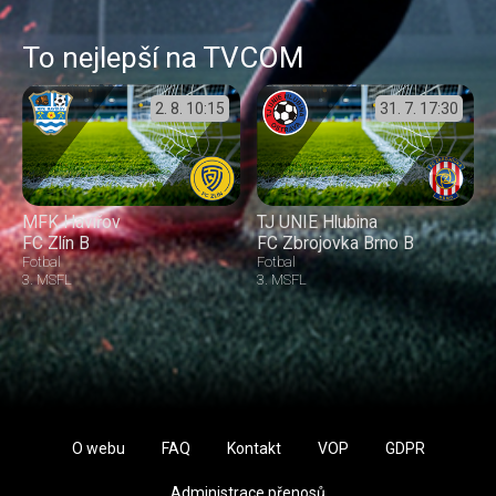
To nejlepší na TVCOM
2. 8.
10:15
31. 7.
17:30
MFK Havířov
TJ UNIE Hlubina
FC Zlín B
FC Zbrojovka Brno B
Fotbal
Fotbal
3. MSFL
3. MSFL
O webu
FAQ
Kontakt
VOP
GDPR
Administrace přenosů