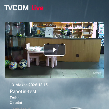
Přehrát
video
13. března 2026 18:15
Rapotín-test
Fotbal
Ostatní