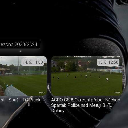
sezóna
2023/2024
14. 6.
11:00
13. 6.
12:50
st - Souš - FC Písek
AGRO CS 8 Okresní přebor Náchod
Spartak Police nad Metují B -TJ
Dolany