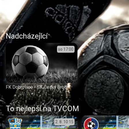
Nadcházející
so
17:00
FK Dobrovice - SK Český Brod
To nejlepší na TVCOM
2. 8.
10:15