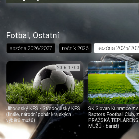
0.13%
dozadu
dopředu
o
o
čas
trvání
5
5
sekund
sekund
Fotbal
,
Ostatní
sezóna
2025/20
sezóna
2026/2027
ročník
2026
20. 6.
17:00
Jihočeský KFS - Středočeský KFS
SK Slovan Kunratice z.s
(finále, národní pohár krajských
Raptors Football Club, 
výběrů mužů)
PRAŽSKÁ TEPLÁRENS
MUŽŮ - baráž)