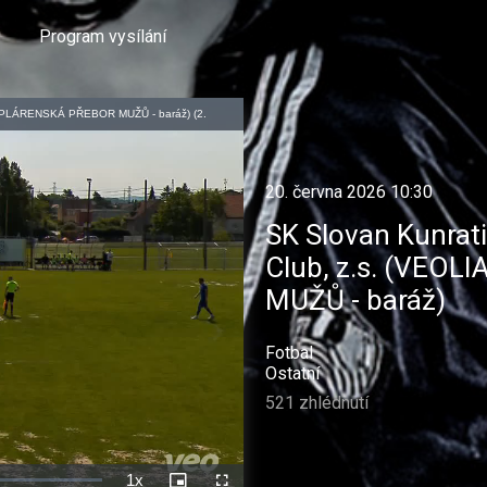
Program vysílání
Á TEPLÁRENSKÁ PŘEBOR MUŽŮ - baráž) (2.
20. června 2026 10:30
SK Slovan Kunrati
Club, z.s. (VEO
MUŽŮ - baráž)
Fotbal
Ostatní
521 zhlédnutí
1x
Rychlost
Picture-
Celá