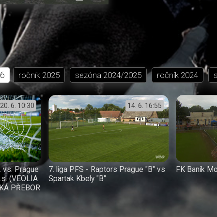
přehrávání
in-
obrazovka
Picture
26
ročník
2025
sezóna
2024/2025
ročník
2024
20. 6.
10:30
14. 6.
16:55
. vs. Prague
7. liga PFS - Raptors Prague "B" vs
FK Baník Mo
z.s. (VEOLIA
Spartak Kbely "B"
KÁ PŘEBOR