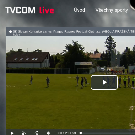
Úvod
Všechny sporty
SK Slovan Kunratice z.s. vs. Prague Raptors Football Club, z.s. (VEOLIA PRAŽSK
kolo)
Přehrát
video
Aktuální
0:00
/
Doba
2:01:59
Načteno
:
Přehrát
Posunout
Posunout
Ztlumit