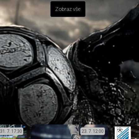
Zobraz vše
31. 7.
17:30
23. 7.
12:00