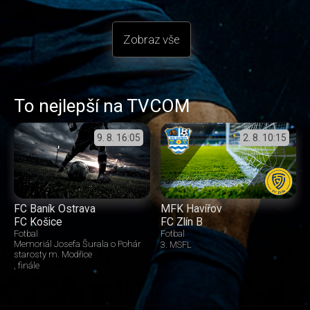
Zobraz vše
To nejlepší na TVCOM
9. 8.
16:05
2. 8.
10:15
FC Baník Ostrava
MFK Havířov
FC Košice
FC Zlín B
Fotbal
Fotbal
Memoriál Josefa Šurala o Pohár
3. MSFL
starosty m. Modřice
finále