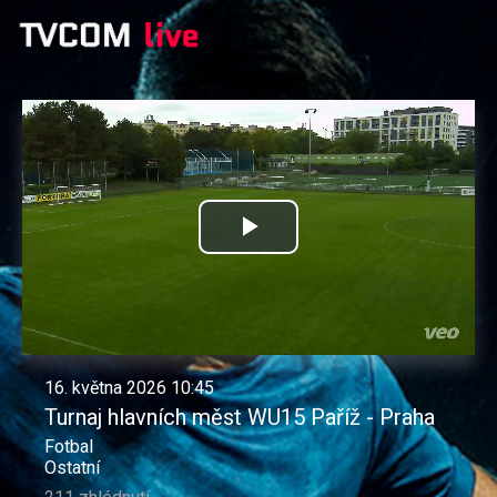
Přehrát
video
16. května 2026 10:45
Turnaj hlavních měst WU15 Paříž - Praha
Fotbal
Ostatní