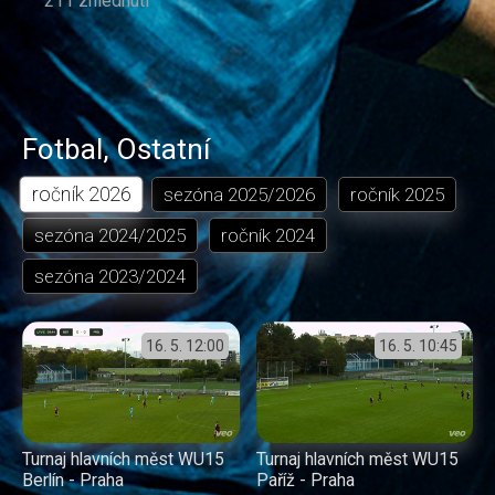
211 zhlédnutí
Fotbal
,
Ostatní
ročník
2026
sezóna
2025/2026
ročník
2025
sezóna
2024/2025
ročník
2024
sezóna
2023/2024
16. 5.
12:00
16. 5.
10:45
Turnaj hlavních měst WU15
Turnaj hlavních měst WU15
Berlín - Praha
Paříž - Praha