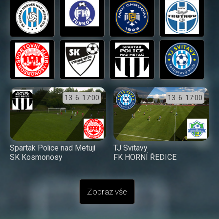
13. 6.
17:00
13. 6.
17:00
Spartak Police nad Metují
TJ Svitavy
SK Kosmonosy
FK HORNÍ ŘEDICE
Zobraz vše