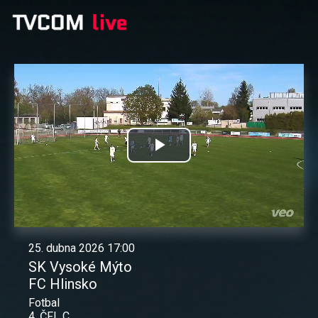
Přehrát
video
25. dubna 2026 17:00
SK Vysoké Mýto
FC Hlinsko
Fotbal
4. ČFL C