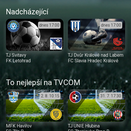
Nadcházející
dnes
17:00
dnes
17:00
TJ Svitavy
TJ Dvůr Králové nad Labem
FK Letohrad
FC Slavia Hradec Králové
To nejlepší na TVCOM
2. 8.
10:15
31. 7.
17:30
MFK Havířov
TJ UNIE Hlubina