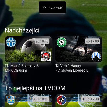
Zobraz vše
Nadcházející
so
10:15
so
17:00
FK Mladá Boleslav B
TJ Velké Hamry
MFK Chrudim
FC Slovan Liberec B
To nejlepší na TVCOM
2. 8.
10:15
31. 7.
17:30