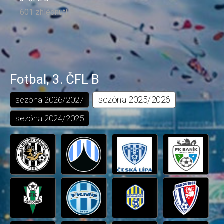
601 zhlédnutí
Fotbal
,
3. ČFL B
sezóna
2025/2026
sezóna
2026/2027
sezóna
2024/2025