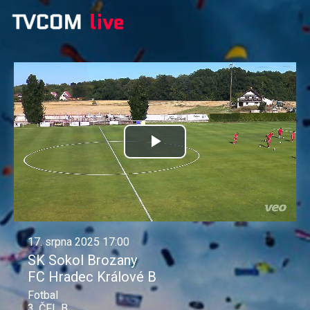
Přehrát
video
17. srpna 2025 17:00
SK Sokol Brozany
FC Hradec Králové B
Fotbal
3. ČFL B