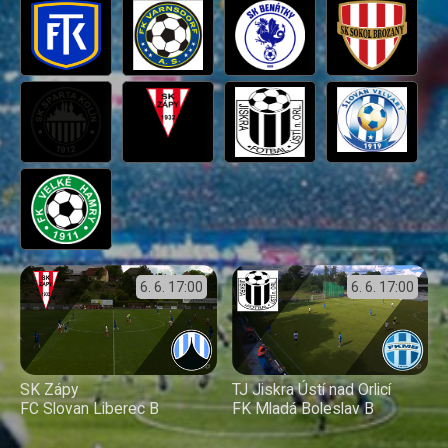
6. 6.
17:00
6. 6.
17:00
SK Zápy
TJ Jiskra Ústí nad Orlicí
FC Slovan Liberec B
FK Mladá Boleslav B