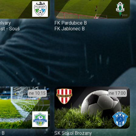
elvary
FK Pardubice B
st - Souš
FK Jablonec B
ne
10:15
ne
17:00
c B
SK Sokol Brozany