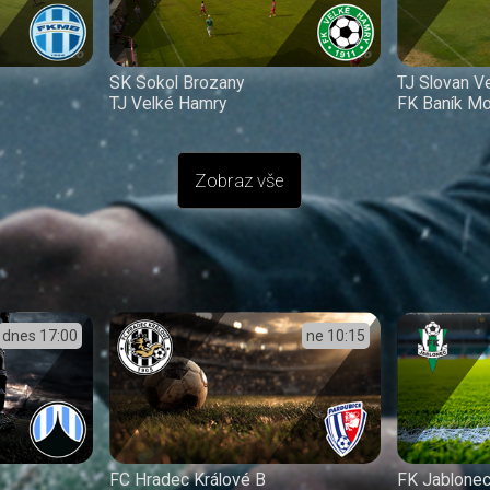
SK Sokol Brozany
TJ Slovan V
TJ Velké Hamry
FK Baník Mo
Zobraz vše
dnes
17:00
ne
10:15
FC Hradec Králové B
FK Jablone