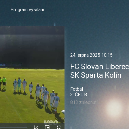
Program vysílání
24. srpna 2025 10:15
FC Slovan Liberec
SK Sparta Kolín
Fotbal
3. ČFL B
813 zhlédnutí
1x
Rychlost
Picture-
Celá