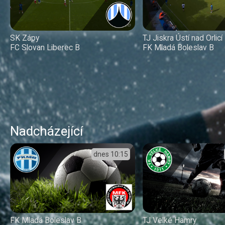
SK Zápy
TJ Jiskra Ústí nad Orlicí
FC Slovan Liberec B
FK Mladá Boleslav B
Nadcházející
dnes
10:15
FK Mladá Boleslav B
TJ Velké Hamry