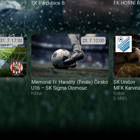
FK Pardubice B
FK HORNÍ 
31. 7.
17:30
23. 7.
12:00
Memoriál Fr. Harašty: (Finále) Česko
SK Uničov
U16 – SK Sigma Olomouc
MFK Karvin
Fotbal
Fotbal
3. MSFL