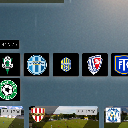
přehrávání
in-
obrazovka
Picture
24/2025
6. 6.
17:00
6. 6.
17:00