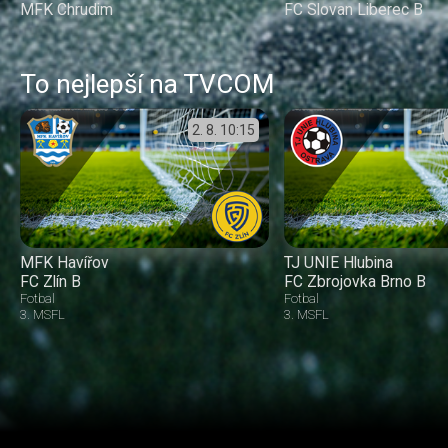
MFK Chrudim
FC Slovan Liberec B
To nejlepší na TVCOM
2. 8.
10:15
MFK Havířov
TJ UNIE Hlubina
FC Zlín B
FC Zbrojovka Brno B
Fotbal
Fotbal
3. MSFL
3. MSFL