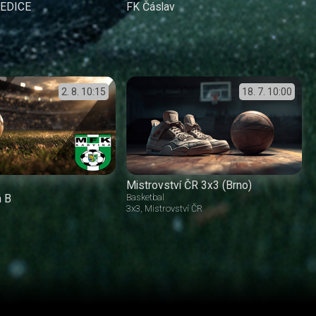
ŘEDICE
FK Čáslav
2. 8.
10:15
18. 7.
10:00
Mistrovství ČR 3x3 (Brno)
á B
Basketbal
3x3
Mistrovství ČR