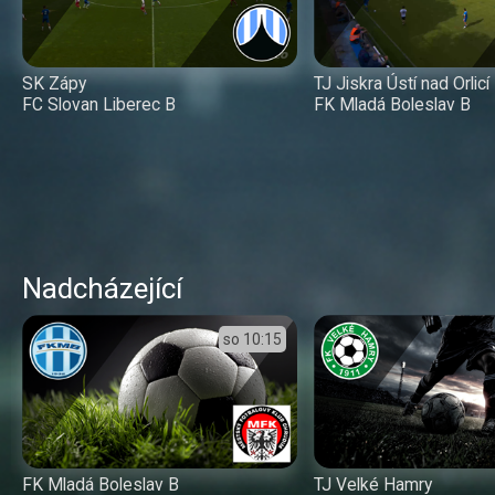
SK Zápy
TJ Jiskra Ústí nad Orlicí
FC Slovan Liberec B
FK Mladá Boleslav B
Nadcházející
so
10:15
FK Mladá Boleslav B
TJ Velké Hamry