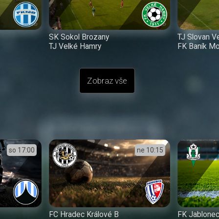
SK Sokol Brozany
TJ Slovan V
TJ Velké Hamry
FK Baník Mo
Zobraz vše
so
17:00
ne
10:15
FC Hradec Králové B
FK Jablone