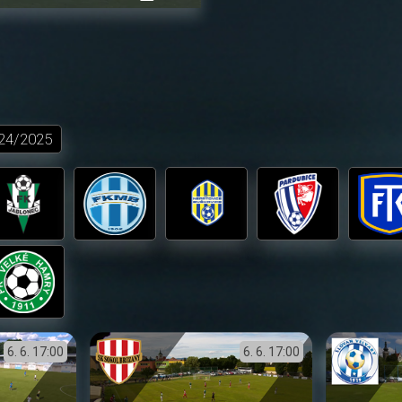
přehrávání
in-
obrazovka
Picture
24/2025
6. 6.
17:00
6. 6.
17:00