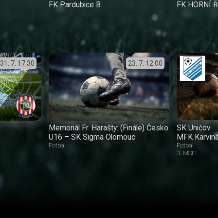
FK Pardubice B
FK HORNÍ 
31. 7.
17:30
23. 7.
12:00
Memoriál Fr. Harašty: (Finále) Česko
SK Uničov
U16 – SK Sigma Olomouc
MFK Karvin
Fotbal
Fotbal
3. MSFL