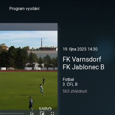
Program vysílání
19. října 2025 14:30
FK Varnsdorf
FK Jablonec B
Fotbal
3. ČFL B
565 zhlédnutí
1x
Rychlost
Picture-
Celá