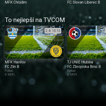
MFK Chrudim
FC Slovan Liberec B
To nejlepší na TVCOM
2. 8.
10:15
MFK Havířov
TJ UNIE Hlubina
FC Zlín B
FC Zbrojovka Brno B
Fotbal
Fotbal
3. MSFL
3. MSFL