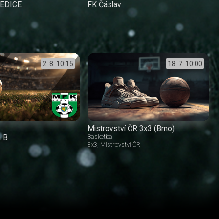
ŘEDICE
FK Čáslav
2. 8.
10:15
18. 7.
10:00
Mistrovství ČR 3x3 (Brno)
á B
Basketbal
3x3
Mistrovství ČR