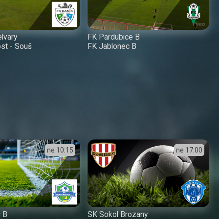
elvary
FK Pardubice B
st - Souš
FK Jablonec B
ne
10:15
ne
17:00
c B
SK Sokol Brozany