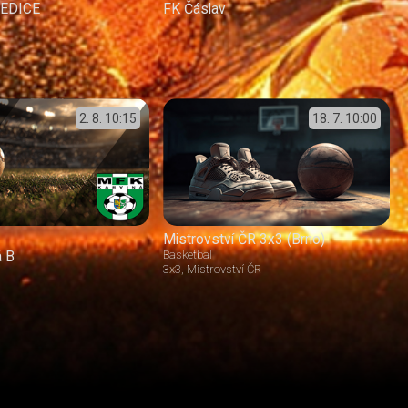
ŘEDICE
FK Čáslav
2. 8.
10:15
18. 7.
10:00
Mistrovství ČR 3x3 (Brno)
á B
Basketbal
3x3
Mistrovství ČR