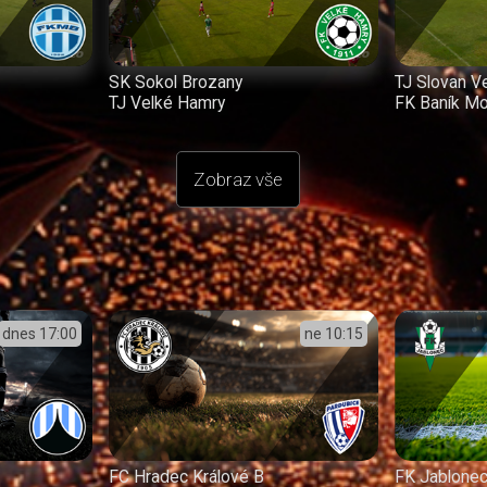
SK Sokol Brozany
TJ Slovan V
TJ Velké Hamry
FK Baník Mo
Zobraz vše
dnes
17:00
ne
10:15
FC Hradec Králové B
FK Jablone