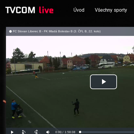
Úvod
Všechny sporty
FC Slovan Liberec B - FK Mladá Boleslav B (3. ČFL B, 22. kolo)
Přehrát
video
Aktuální
0:00
/
Doba
1:58:08
Načteno
:
Přehrát
Posunout
Posunout
Ztlumit