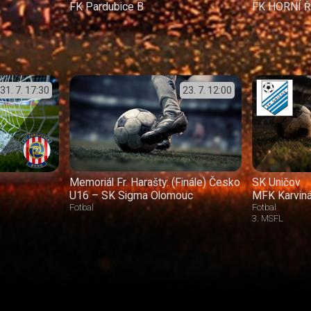
FK Pardubice B
FK HORNÍ 
31. 7.
17:30
23. 7.
12:00
Memoriál Fr. Harašty: (Finále) Česko
SK Uničov
U16 – SK Sigma Olomouc
MFK Karvin
Fotbal
Fotbal
3. MSFL