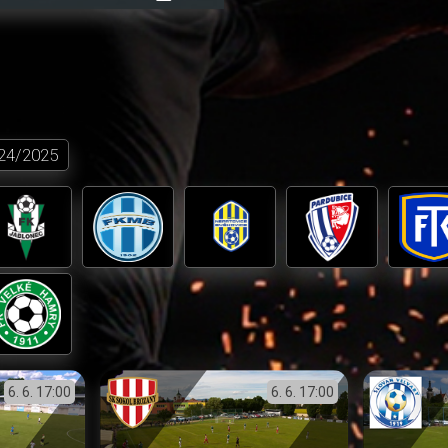
přehrávání
in-
obrazovka
Picture
24/2025
6. 6.
17:00
6. 6.
17:00