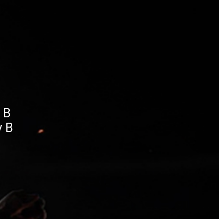
 B
v B