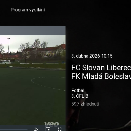
Program vysílání
3. dubna 2026 10:15
FC Slovan Liberec
FK Mladá Bolesla
Fotbal
3. ČFL B
597 zhlédnutí
1x
Rychlost
Picture-
Celá