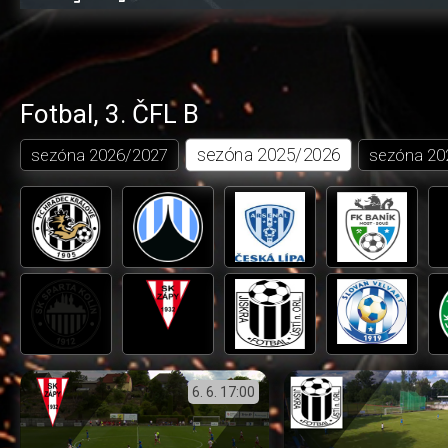
0.17%
dozadu
dopředu
o
o
čas
trvání
5
5
sekund
sekund
Fotbal
,
3. ČFL B
sezóna
2025/2026
sezóna
2026/2027
sezóna
20
6. 6.
17:00