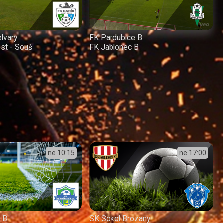
elvary
FK Pardubice B
st - Souš
FK Jablonec B
ne
10:15
ne
17:00
c B
SK Sokol Brozany