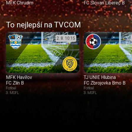
MFK Chrudim
FC Slovan Liberec B
To nejlepší na TVCOM
2. 8.
10:15
MFK Havířov
TJ UNIE Hlubina
FC Zlín B
FC Zbrojovka Brno B
Fotbal
Fotbal
3. MSFL
3. MSFL