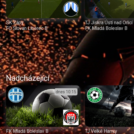
SK Zápy
TJ Jiskra Ústí nad Orlicí
FC Slovan Liberec B
FK Mladá Boleslav B
Nadcházející
dnes
10:15
FK Mladá Boleslav B
TJ Velké Hamry