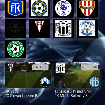
6. 6.
17:00
6. 6.
17:00
SK Zápy
TJ Jiskra Ústí nad Orlicí
FC Slovan Liberec B
FK Mladá Boleslav B