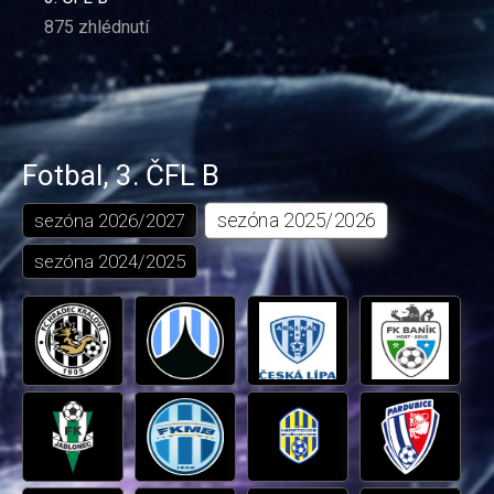
875 zhlédnutí
Fotbal
,
3. ČFL B
sezóna
2025/2026
sezóna
2026/2027
sezóna
2024/2025