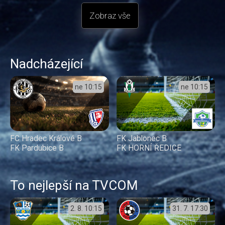
Zobraz vše
Nadcházející
ne
10:15
ne
10:15
FC Hradec Králové B
FK Jablonec B
FK Pardubice B
FK HORNÍ ŘEDICE
To nejlepší na TVCOM
2. 8.
10:15
31. 7.
17:30