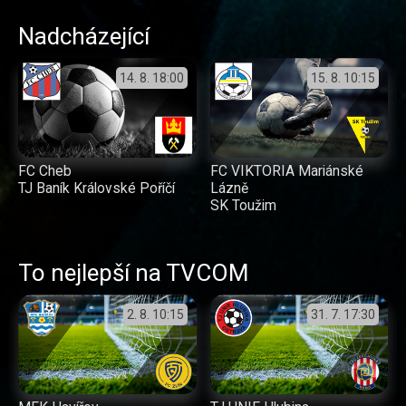
Nadcházející
14. 8.
18:00
15. 8.
10:15
FC Cheb
FC VIKTORIA Mariánské
TJ Baník Královské Poříčí
Lázně
SK Toužim
To nejlepší na TVCOM
2. 8.
10:15
31. 7.
17:30