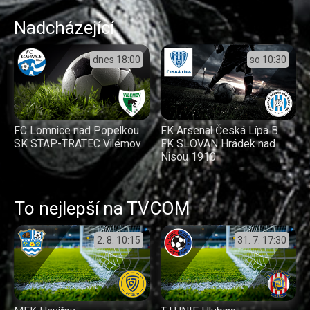
Nadcházející
dnes
18:00
so
10:30
FC Lomnice nad Popelkou
FK Arsenal Česká Lípa B
SK STAP-TRATEC Vilémov
FK SLOVAN Hrádek nad
Nisou 1910
To nejlepší na TVCOM
2. 8.
10:15
31. 7.
17:30