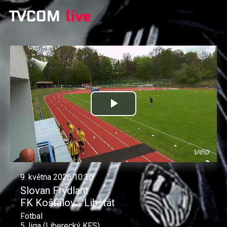
Přehrát
video
9. května 2026 10:30
Slovan Frýdlant
FK Košťálov - Libštát
Fotbal
5. liga (Liberecký KFS)