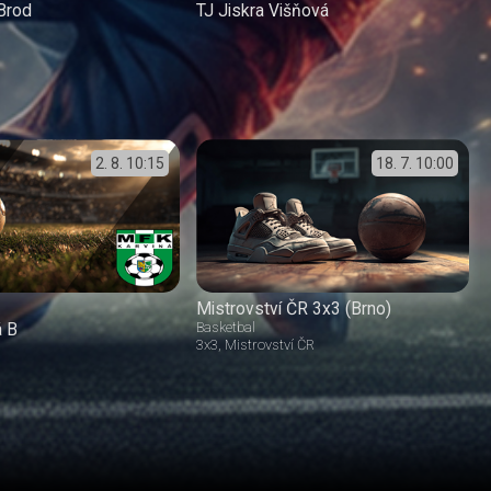
Brod
TJ Jiskra Višňová
2. 8.
10:15
18. 7.
10:00
Mistrovství ČR 3x3 (Brno)
á B
Basketbal
3x3
Mistrovství ČR