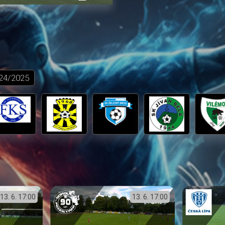
přehrávání
in-
obrazovka
Picture
24/2025
13. 6.
17:00
13. 6.
17:00