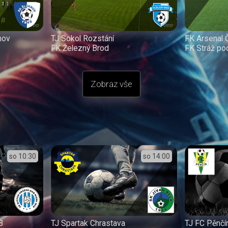
mov
TJ Sokol Rozstání
FK Arsenal 
FK Železný Brod
FK Stráž p
Zobraz vše
so
10:30
so
14:00
B
TJ Spartak Chrastava
TJ FC Pěnčí