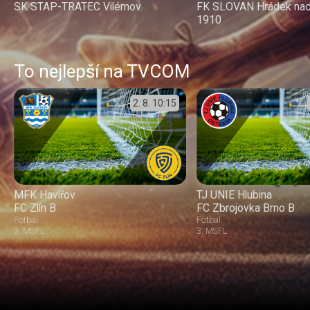
SK STAP-TRATEC Vilémov
FK SLOVAN Hrádek nad
1910
To nejlepší na TVCOM
2. 8.
10:15
MFK Havířov
TJ UNIE Hlubina
FC Zlín B
FC Zbrojovka Brno B
Fotbal
Fotbal
3. MSFL
3. MSFL