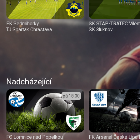
FK Sedmihorky
SK STAP-TRATEC Vilé
TJ Spartak Chrastava
SK Šluknov
Nadcházející
pá
18:00
FC Lomnice nad Popelkou
FK Arsenal Česká Lípa 