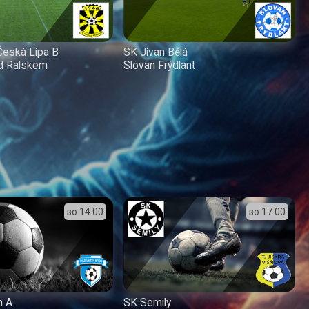
Česká Lípa B
SK Jívan Bělá
od Ralskem
Slovan Frýdlant
so
14:00
so
17:00
n A
SK Semily