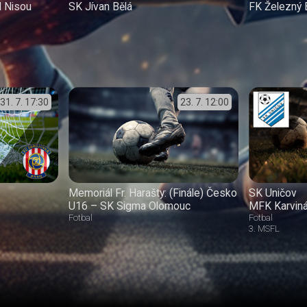
 Nisou
SK Jívan Bělá
FK Železný 
31. 7.
17:30
23. 7.
12:00
Memoriál Fr. Harašty: (Finále) Česko
SK Uničov
U16 – SK Sigma Olomouc
MFK Karvin
Fotbal
Fotbal
3. MSFL