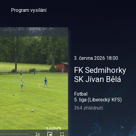
Program vysílání
3. června 2026 18:00
FK Sedmihorky
SK Jívan Bělá
Fotbal
5. liga (Liberecký KFS)
364 zhlédnutí
1x
Rychlost
Picture-
Celá