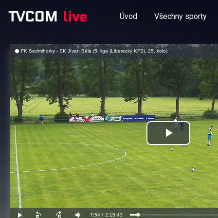
Úvod
Všechny sporty
FK Sedmihorky - SK Jívan Bělá (5. liga (Liberecký KFS), 25. kolo)
Přehrát
video
Aktuální
7:54
/
Doba
2:15:43
Načteno
:
Přehrát
Posunout
Posunout
Ztlumit