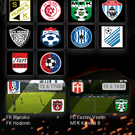
13. 6.
17:00
13. 6.
14:00
FK Blansko
FC Fastav Vsetín
FK Hodonín
MFK Karviná B