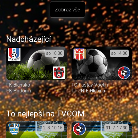
Zobraz vše
Nadcházející
so
10:30
so
14:00
FK Blansko
FC Fastav Vsetín
FK Hodonín
TJ UNIE Hlubina
To nejlepší na TVCOM
2. 8.
10:15
31. 7.
17:30