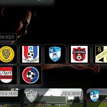
přehrávání
in-
obrazovka
Picture
24/2025
13. 6.
14:00
12. 6.
18:00