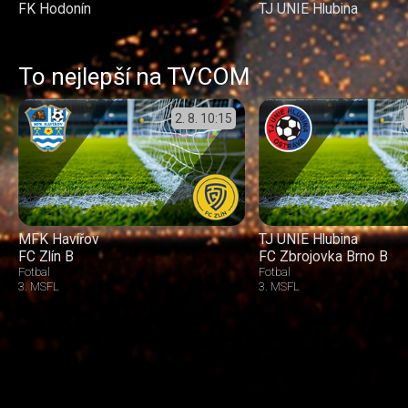
FK Hodonín
TJ UNIE Hlubina
To nejlepší na TVCOM
2. 8.
10:15
MFK Havířov
TJ UNIE Hlubina
FC Zlín B
FC Zbrojovka Brno B
Fotbal
Fotbal
3. MSFL
3. MSFL