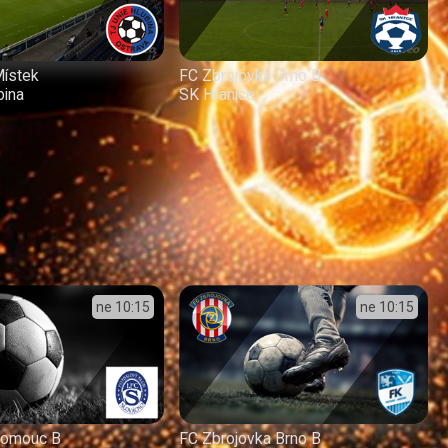
Místek
FC Zbrojovka Brno B
bina
SK Hranice
ne
10:15
ne
10:15
lomouc B
FC Zbrojovka Brno B