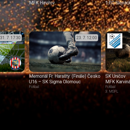
MFK Havířov
1.FC Slovác
31. 7.
17:30
23. 7.
12:00
Memoriál Fr. Harašty: (Finále) Česko
SK Uničov
U16 – SK Sigma Olomouc
MFK Karvin
Fotbal
Fotbal
3. MSFL