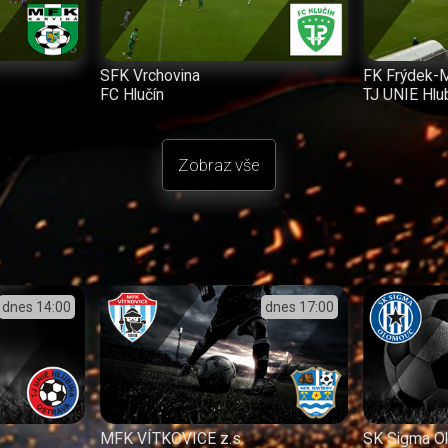
SFK Vrchovina
FK Frýdek-
FC Hlučín
TJ UNIE Hlu
Zobraz vše
dnes
14:00
dnes
17:00
MFK VÍTKOVICE z.s.
SK Sigma O