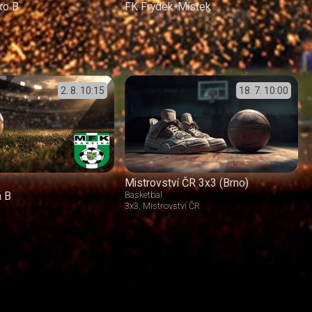
ko B
FK Frýdek-Místek
2. 8.
10:15
18. 7.
10:00
Mistrovství ČR 3x3 (Brno)
á B
Basketbal
3x3
Mistrovství ČR