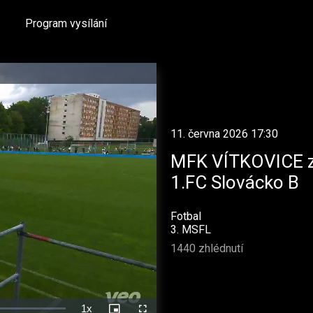
Program vysílání
11. června 2026 17:30
MFK VÍTKOVICE z
1.FC Slovácko B
Fotbal
3. MSFL
1440 zhlédnutí
1x
Rychlost
Picture-
Celá