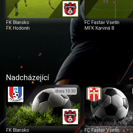
FK Blansko
FC Fastav Vsetín
FK Hodonín
MFK Karviná B
Nadcházející
dnes
10:30
FK Blansko
FC Fastav Vsetín