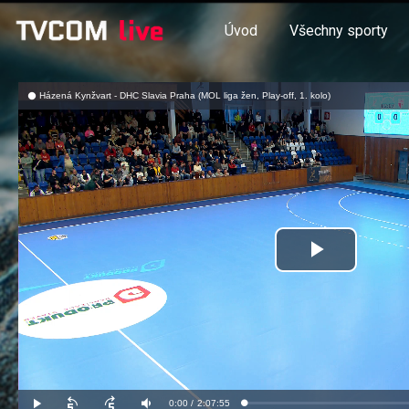
Úvod
Všechny sporty
Házená Kynžvart - DHC Slavia Praha (MOL liga žen, Play-off, 1. kolo)
Přehrát
video
Aktuální
0:00
/
Doba
2:07:55
Načteno
:
Přehrát
Posunout
Posunout
Ztlumit