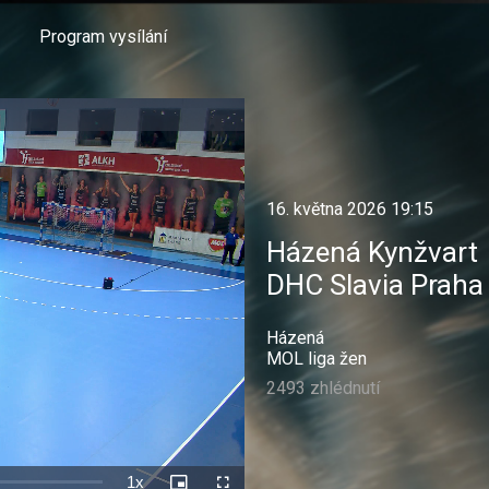
Program vysílání
16. května 2026 19:15
Házená Kynžvart
DHC Slavia Praha
Házená
MOL liga žen
2493 zhlédnutí
1x
Rychlost
Picture-
Celá