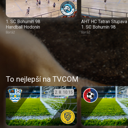
1. SC Bohumín 98
AHT HC Tatran Stupava
Handball Hodonín
1. SC Bohumín 98
Baráž
Baráž
To nejlepší na TVCOM
2. 8.
10:15