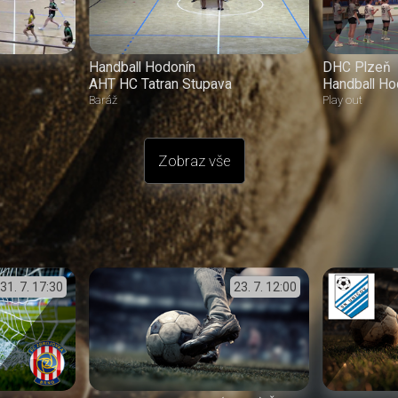
Handball Hodonín
DHC Plzeň
AHT HC Tatran Stupava
Handball Ho
Baráž
Play out
Zobraz vše
31. 7.
17:30
23. 7.
12:00