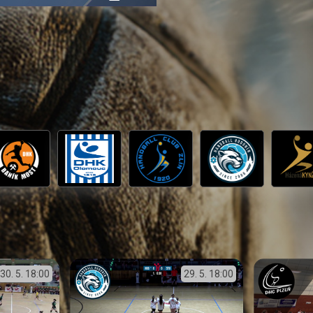
přehrávání
in-
obrazovka
Picture
30. 5.
18:00
29. 5.
18:00