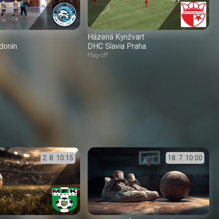
Házená Kynžvart
donín
DHC Slavia Praha
Play-off
2. 8.
10:15
18. 7.
10:00