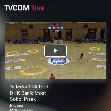
Přehrát
video
16. května 2026 18:00
DHK Baník Most
Sokol Písek
Házená
MOL liga žen