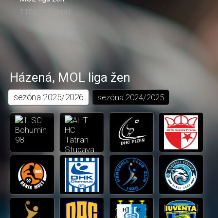
1106 zhlédnutí
Házená
,
MOL liga žen
sezóna
2025/2026
sezóna
2024/2025