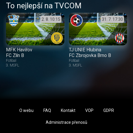
To nejlepší na TVCOM
2. 8.
10:15
31. 7.
17:30
MFK Havířov
TJ UNIE Hlubina
FC Zlín B
FC Zbrojovka Brno B
Fotbal
Fotbal
3. MSFL
3. MSFL
O webu
FAQ
Kontakt
VOP
GDPR
Administrace přenosů