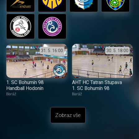
31. 5.
16:00
30. 5.
18:00
1. SC Bohumín 98
AHT HC Tatran Stupava
Handball Hodonín
1. SC Bohumín 98
Baráž
Baráž
Zobraz vše