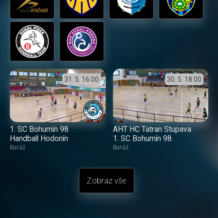
31. 5.
16:00
30. 5.
18:00
1. SC Bohumín 98
AHT HC Tatran Stupava
Handball Hodonín
1. SC Bohumín 98
Baráž
Baráž
Zobraz vše