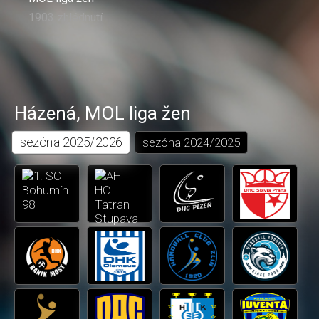
1903 zhlédnutí
Házená
,
MOL liga žen
sezóna
2025/2026
sezóna
2024/2025