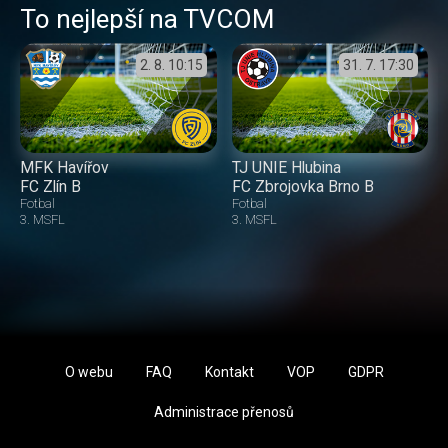
To nejlepší na TVCOM
2. 8.
10:15
31. 7.
17:30
MFK Havířov
TJ UNIE Hlubina
FC Zlín B
FC Zbrojovka Brno B
Fotbal
Fotbal
3. MSFL
3. MSFL
O webu
FAQ
Kontakt
VOP
GDPR
Administrace přenosů