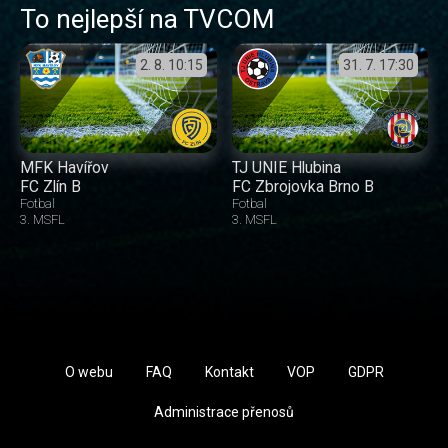
To nejlepší na TVCOM
2. 8.
10:15
31. 7.
17:30
MFK Havířov
TJ UNIE Hlubina
FC Zlín B
FC Zbrojovka Brno B
Fotbal
Fotbal
3. MSFL
3. MSFL
O webu
FAQ
Kontakt
VOP
GDPR
Administrace přenosů