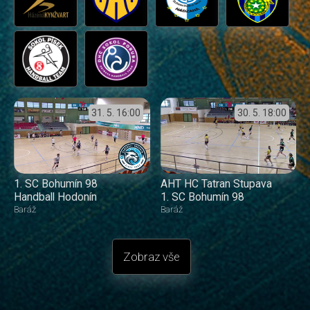
31. 5.
16:00
30. 5.
18:00
1. SC Bohumín 98
AHT HC Tatran Stupava
Handball Hodonín
1. SC Bohumín 98
Baráž
Baráž
Zobraz vše