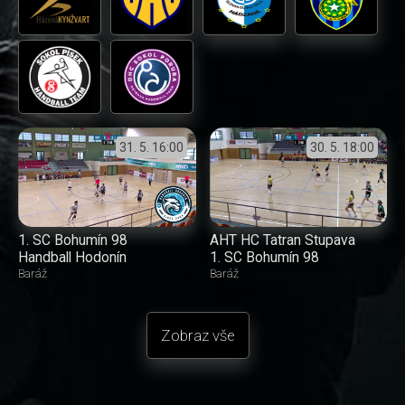
31. 5.
16:00
30. 5.
18:00
1. SC Bohumín 98
AHT HC Tatran Stupava
Handball Hodonín
1. SC Bohumín 98
Baráž
Baráž
Zobraz vše