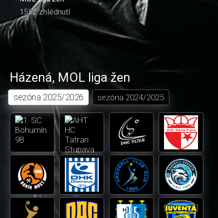
1552 zhlédnutí
Házená
,
MOL liga žen
sezóna
2025/2026
sezóna
2024/2025