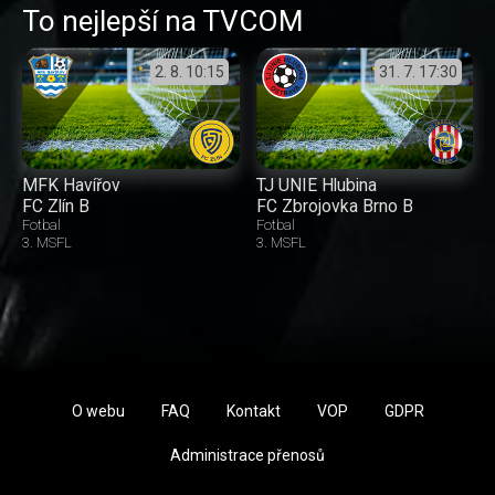
To nejlepší na TVCOM
2. 8.
10:15
31. 7.
17:30
MFK Havířov
TJ UNIE Hlubina
FC Zlín B
FC Zbrojovka Brno B
Fotbal
Fotbal
3. MSFL
3. MSFL
O webu
FAQ
Kontakt
VOP
GDPR
Administrace přenosů