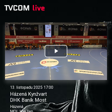
Přehrát
video
13. listopadu 2025 17:00
Házená Kynžvart
DHK Baník Most
Házená
MOL liga žen