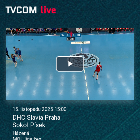
Přehrát
video
15. listopadu 2025 15:00
DHC Slavia Praha
Sokol Písek
Házená
MOL liga žen