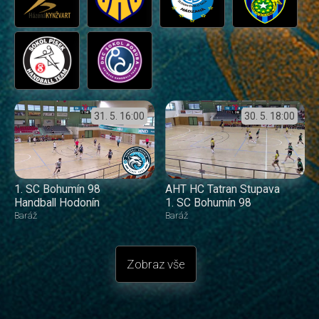
31. 5.
16:00
30. 5.
18:00
1. SC Bohumín 98
AHT HC Tatran Stupava
Handball Hodonín
1. SC Bohumín 98
Baráž
Baráž
Zobraz vše