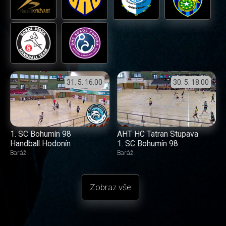
31. 5.
16:00
30. 5.
18:00
1. SC Bohumín 98
AHT HC Tatran Stupava
Handball Hodonín
1. SC Bohumín 98
Baráž
Baráž
Zobraz vše