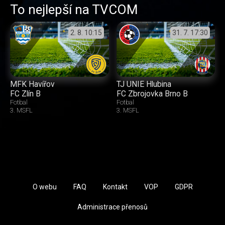
To nejlepší na TVCOM
2. 8.
10:15
31. 7.
17:30
MFK Havířov
TJ UNIE Hlubina
FC Zlín B
FC Zbrojovka Brno B
Fotbal
Fotbal
3. MSFL
3. MSFL
O webu
FAQ
Kontakt
VOP
GDPR
Administrace přenosů