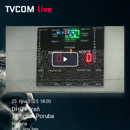
Přehrát
video
25. října 2025 18:00
DHC Plzeň
TJ Sokol Poruba
Házená
MOL liga žen