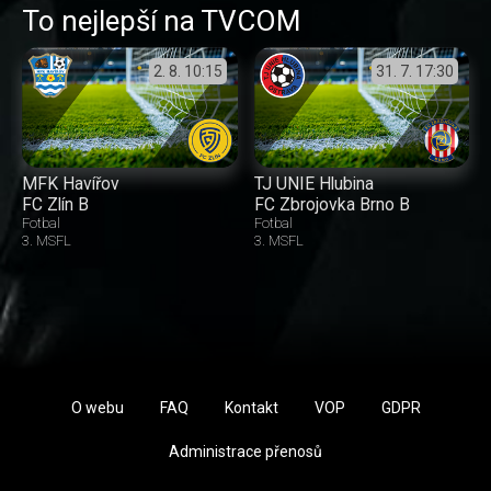
To nejlepší na TVCOM
2. 8.
10:15
31. 7.
17:30
MFK Havířov
TJ UNIE Hlubina
FC Zlín B
FC Zbrojovka Brno B
Fotbal
Fotbal
3. MSFL
3. MSFL
O webu
FAQ
Kontakt
VOP
GDPR
Administrace přenosů