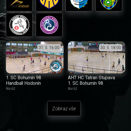
31. 5.
16:00
30. 5.
18:00
1. SC Bohumín 98
AHT HC Tatran Stupava
Handball Hodonín
1. SC Bohumín 98
Baráž
Baráž
Zobraz vše