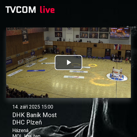
Přehrát
video
14. září 2025 15:00
DHK Baník Most
DHC Plzeň
Házená
MOL liga žen