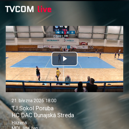
Přehrát
video
21. března 2026 18:00
TJ Sokol Poruba
HC DAC Dunajská Streda
Házená
MOL liga žen