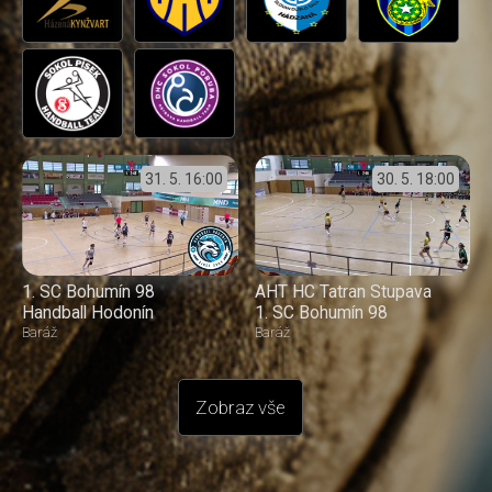
31. 5.
16:00
30. 5.
18:00
1. SC Bohumín 98
AHT HC Tatran Stupava
Handball Hodonín
1. SC Bohumín 98
Baráž
Baráž
Zobraz vše