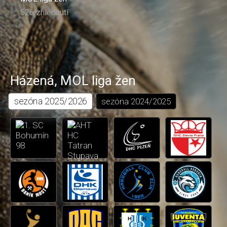
526 zhlédnutí
Házená
,
MOL liga žen
sezóna
2025/2026
sezóna
2024/2025