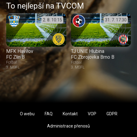
To nejlepší na TVCOM
2. 8.
10:15
31. 7.
17:30
MFK Havířov
TJ UNIE Hlubina
FC Zlín B
FC Zbrojovka Brno B
Fotbal
Fotbal
3. MSFL
3. MSFL
O webu
FAQ
Kontakt
VOP
GDPR
Administrace přenosů