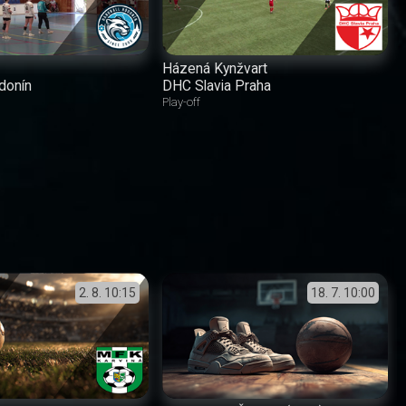
Házená Kynžvart
donín
DHC Slavia Praha
Play-off
2. 8.
10:15
18. 7.
10:00