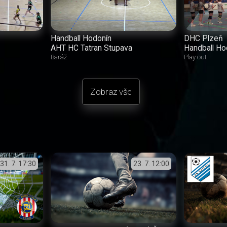
Handball Hodonín
DHC Plzeň
AHT HC Tatran Stupava
Handball Ho
Baráž
Play out
Zobraz vše
31. 7.
17:30
23. 7.
12:00