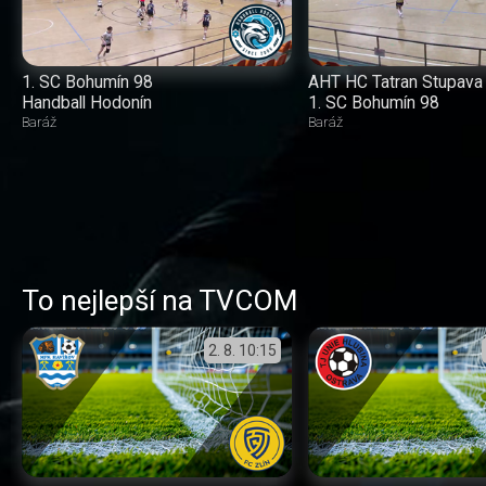
1. SC Bohumín 98
AHT HC Tatran Stupava
Handball Hodonín
1. SC Bohumín 98
Baráž
Baráž
To nejlepší na TVCOM
2. 8.
10:15