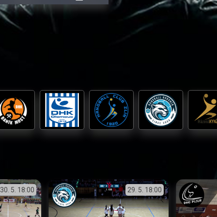
přehrávání
in-
obrazovka
Picture
30. 5.
18:00
29. 5.
18:00