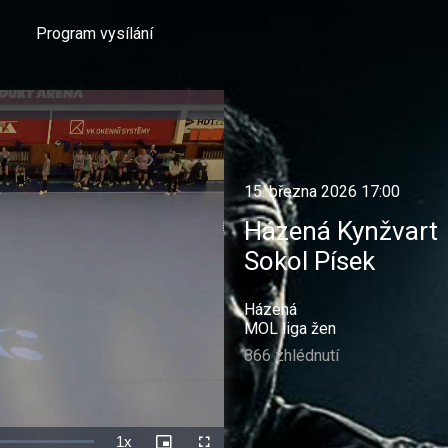
Program vysílání
15. března 2026 17:00
Házená Kynžvart
Sokol Písek
Házená
MOL liga žen
866 zhlédnutí
1x
Rychlost
Picture-
Celá