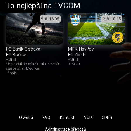
To nejlepší na TVCOM
9. 8.
16:05
2. 8.
10:15
FC Baník Ostrava
MFK Havířov
FC Košice
FC Zlín B
Fotbal
Fotbal
Memoriál Josefa Šurala o Pohár
3. MSFL
starosty m. Modřice
finále
O webu
FAQ
Kontakt
VOP
GDPR
Administrace přenosů