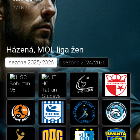
1218 zhlédnutí
Házená
,
MOL liga žen
sezóna
2025/2026
sezóna
2024/2025