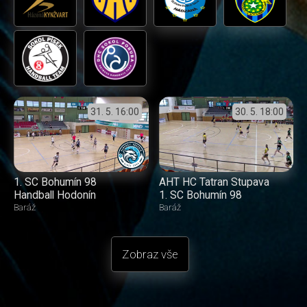
31. 5.
16:00
30. 5.
18:00
1. SC Bohumín 98
AHT HC Tatran Stupava
Handball Hodonín
1. SC Bohumín 98
Baráž
Baráž
Zobraz vše