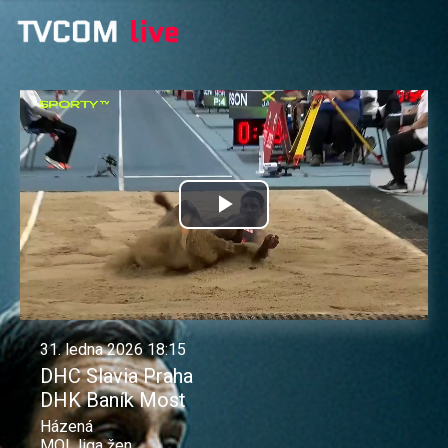
Přehrát
video
31. ledna 2026 18:15
DHC Slavia Praha
DHK Baník Most
Házená
MOL liga žen