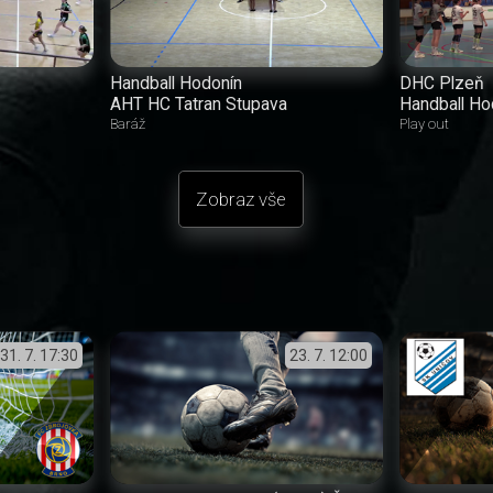
Handball Hodonín
DHC Plzeň
AHT HC Tatran Stupava
Handball Ho
Baráž
Play out
Zobraz vše
31. 7.
17:30
23. 7.
12:00