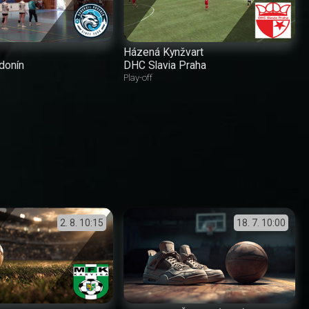
Házená Kynžvart
donín
DHC Slavia Praha
Play-off
2. 8.
10:15
18. 7.
10:00