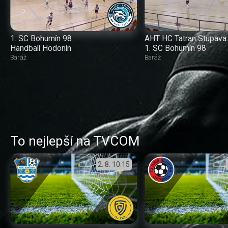
1. SC Bohumín 98
AHT HC Tatran Stupava
Handball Hodonín
1. SC Bohumín 98
Baráž
Baráž
To nejlepší na TVCOM
2. 8.
10:15