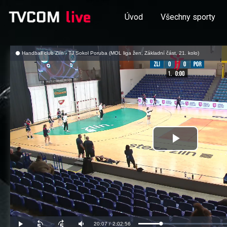
Úvod
Všechny sporty
Handball club Zlín - TJ Sokol Poruba (MOL liga žen, Základní část, 21. kolo)
Přehrát
video
Aktuální
20:07
/
Doba
2:02:56
Načteno
:
Přehrát
Posunout
Posunout
Ztlumit