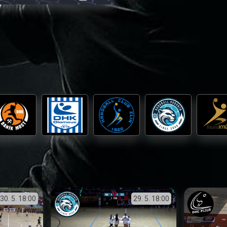
přehrávání
in-
obrazovka
Picture
30. 5.
18:00
29. 5.
18:00