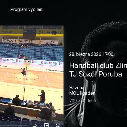
Program vysílání
28. března 2026 17:00
Handball club Zlí
TJ Sokol Poruba
Házená
MOL liga žen
709 zhlédnutí
1x
Rychlost
Picture-
Celá