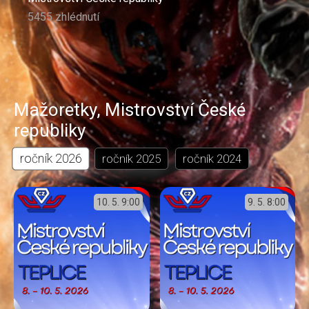
5455 zhlédnutí
Mažoretky
,
Mistrovství České
republiky
ročník
2026
ročník
2025
ročník
2024
10. 5.
9:00
9. 5.
8:00