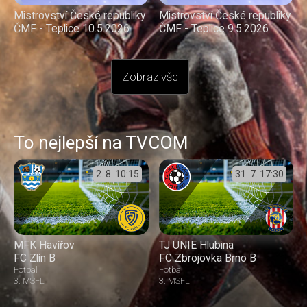
Mistrovství České republiky
Mistrovství České republiky
ČMF - Teplice 10.5.2026
ČMF - Teplice 9.5.2026
Zobraz vše
To nejlepší na TVCOM
2. 8.
10:15
31. 7.
17:30
MFK Havířov
TJ UNIE Hlubina
FC Zlín B
FC Zbrojovka Brno B
Fotbal
Fotbal
3. MSFL
3. MSFL