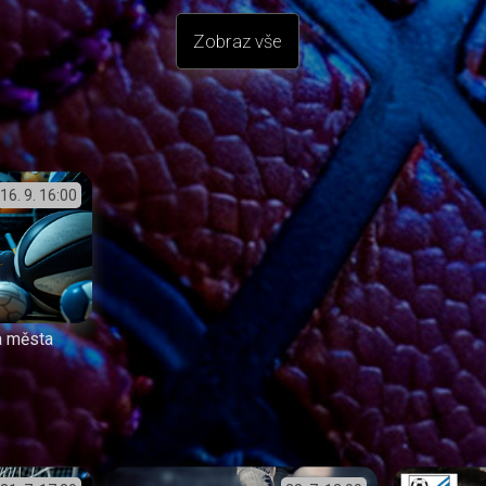
Zobraz vše
16. 9.
16:00
a města