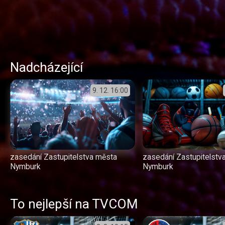
Nadcházející
9. 12.
16:00
zasedání Zastupitelstva města
zasedání Zastupitelstv
Nymburk
Nymburk
To nejlepší na TVCOM