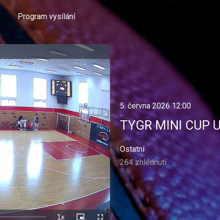
Program vysílání
5. června 2026 12:00
TYGR MINI CUP U
Ostatní
264 zhlédnutí
1x
Rychlost
Picture-
Celá