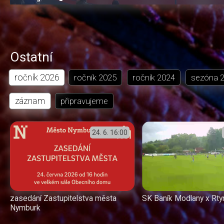
1.91%
dozadu
dopředu
o
o
čas
trvání
5
5
sekund
sekund
Ostatní
ročník
2026
ročník
2025
ročník
2024
sezóna
záznam
připravujeme
24. 6.
16:00
SK Baník Modlany x Rtyn
zasedání Zastupitelstva města
Nymburk