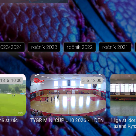
přehrávání
in-
obrazovka
Picture
2023/2024
ročník
2023
ročník
2022
ročník
2021
13. 6.
10:00
5. 6.
12:00
ě st.žáci
TYGR MINI CUP U10 2026 - 1.DEN
1.liga st. d
Házená Kyn