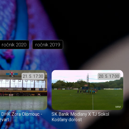
ročník
2020
ročník
2019
21. 5.
17:30
20. 5.
17:00
or. DHK Zora Olomouc -
SK Baník Modlany X TJ Sokol
žvart
Košťany dorost