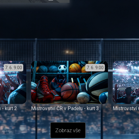
přehrávání
in-
obrazovka
Picture
7. 6.
9:00
7. 6.
9:00
 - kurt 2
Mistrovství ČR v Padelu - kurt 3
Mistrovství 
Zobraz vše