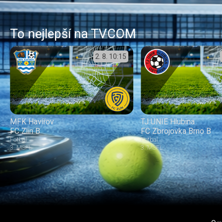
To nejlepší na TVCOM
2. 8.
10:15
MFK Havířov
TJ UNIE Hlubina
FC Zlín B
FC Zbrojovka Brno B
Fotbal
Fotbal
3. MSFL
3. MSFL