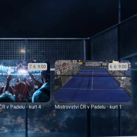
7. 6.
9:00
6. 6.
9:00
ČR v Padelu - kurt 4
Mistrovství ČR v Padelu - kurt 1