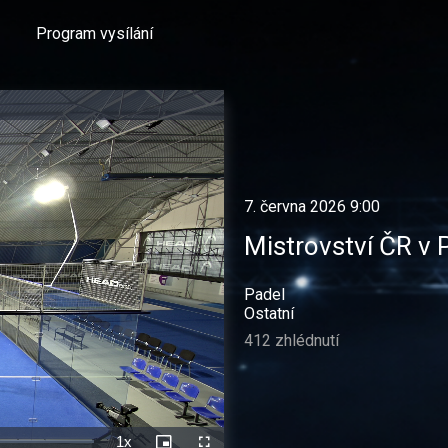
Program vysílání
7. června 2026 9:00
Mistrovství ČR v P
Padel
Ostatní
412 zhlédnutí
1x
Rychlost
Picture-
Celá