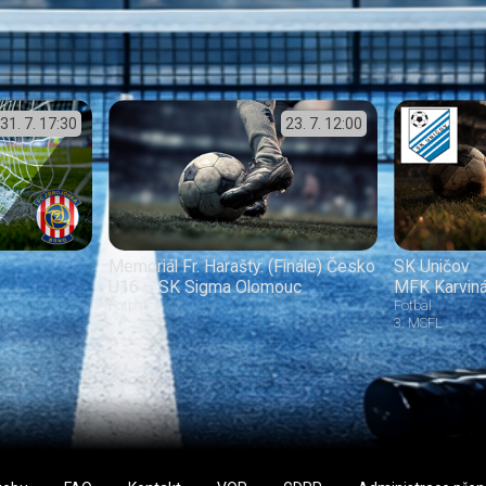
31. 7.
17:30
23. 7.
12:00
Memoriál Fr. Harašty: (Finále) Česko
SK Uničov
U16 – SK Sigma Olomouc
MFK Karvin
Fotbal
Fotbal
3. MSFL