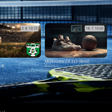
2. 8.
10:15
18. 7.
10:00
Mistrovství ČR 3x3 (Brno)
á B
Basketbal
3x3
Mistrovství ČR