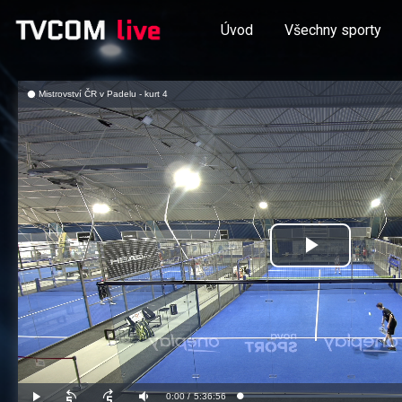
Úvod
Všechny sporty
Mistrovství ČR v Padelu - kurt 4
Přehrát
video
Aktuální
0:00
/
Doba
5:36:56
Načteno
:
Přehrát
Posunout
Posunout
Ztlumit