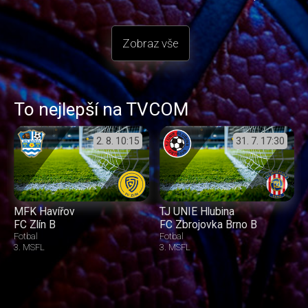
Zobraz vše
To nejlepší na TVCOM
2. 8.
10:15
31. 7.
17:30
MFK Havířov
TJ UNIE Hlubina
FC Zlín B
FC Zbrojovka Brno B
Fotbal
Fotbal
3. MSFL
3. MSFL