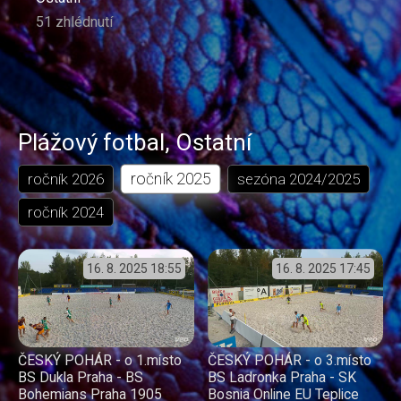
51 zhlédnutí
Plážový fotbal
,
Ostatní
ročník
2025
ročník
2026
sezóna
2024/2025
ročník
2024
16. 8. 2025
18:55
16. 8. 2025
17:45
ČESKÝ POHÁR - o 1.místo
ČESKÝ POHÁR - o 3.místo
BS Dukla Praha - BS
BS Ladronka Praha - SK
Bohemians Praha 1905
Bosnia Online EU Teplice