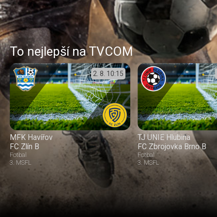
To nejlepší na TVCOM
2. 8.
10:15
MFK Havířov
TJ UNIE Hlubina
FC Zlín B
FC Zbrojovka Brno B
Fotbal
Fotbal
3. MSFL
3. MSFL