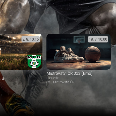
2. 8.
10:15
18. 7.
10:00
Mistrovství ČR 3x3 (Brno)
á B
Basketbal
3x3
Mistrovství ČR