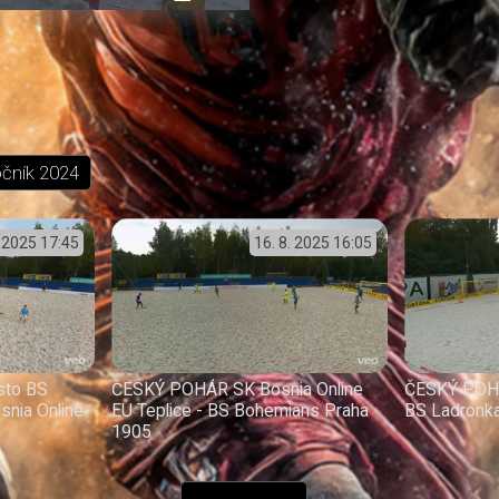
přehrávání
in-
obrazovka
Picture
očník
2024
. 2025
17:45
16. 8. 2025
16:05
sto BS
ČESKÝ POHÁR SK Bosnia Online
ČESKÝ POHÁ
snia Online
EU Teplice - BS Bohemians Praha
BS Ladronk
1905