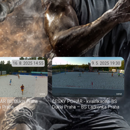
16. 8. 2025
14:55
9. 5. 2025
19:30
R BS Dukla Praha –
ČESKÝ POHÁR - kvalifikace - BS
a Praha
Dukla Praha – BS Ladronka Praha