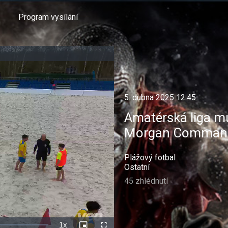
Program vysílání
5. dubna 2025 12:45
Amatérská liga mu
Morgan Command
Plážový fotbal
Ostatní
45 zhlédnutí
1x
Rychlost
Picture-
Celá