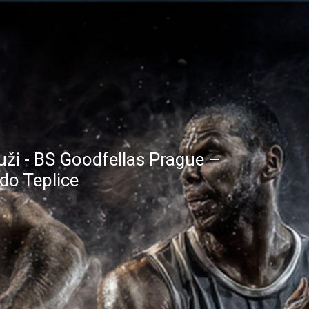
ži - BS Goodfellas Prague –
o Teplice