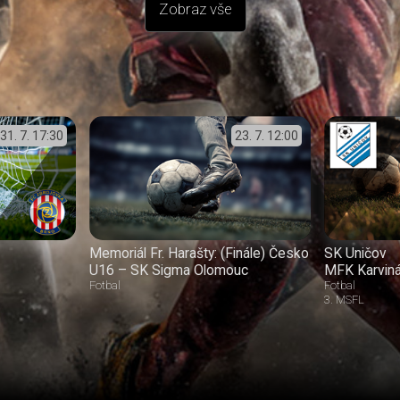
Zobraz vše
31. 7.
17:30
23. 7.
12:00
Memoriál Fr. Harašty: (Finále) Česko
SK Uničov
U16 – SK Sigma Olomouc
MFK Karvin
Fotbal
Fotbal
3. MSFL