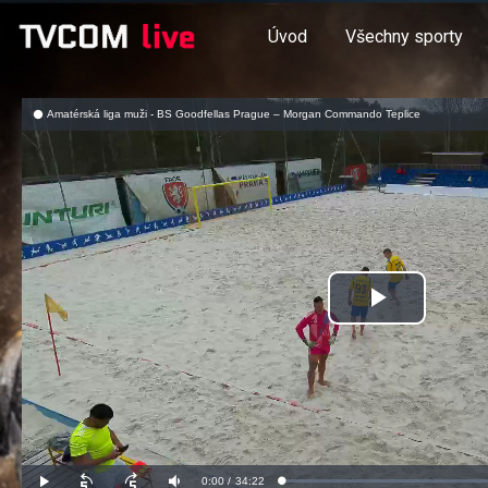
Úvod
Všechny sporty
Amatérská liga muži - BS Goodfellas Prague – Morgan Commando Teplice
Přehrát
video
Aktuální
0:00
/
Doba
34:22
Načteno
:
Přehrát
Posunout
Posunout
Ztlumit