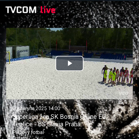
Přehrát
video
15. června 2025 14:00
Superliga žen SK Bosnia Online EU
Teplice - BS Slavia Praha
Plážový fotbal
Ostatní