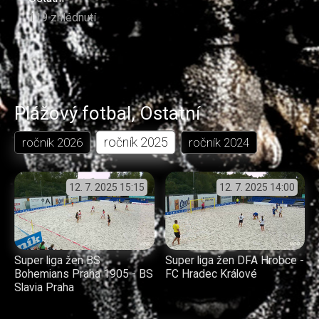
119 zhlédnutí
Plážový fotbal
,
Ostatní
ročník
2025
ročník
2026
ročník
2024
12. 7. 2025
15:15
12. 7. 2025
14:00
Super liga žen BS
Super liga žen DFA Hrobce -
Bohemians Praha 1905 - BS
FC Hradec Králové
Slavia Praha