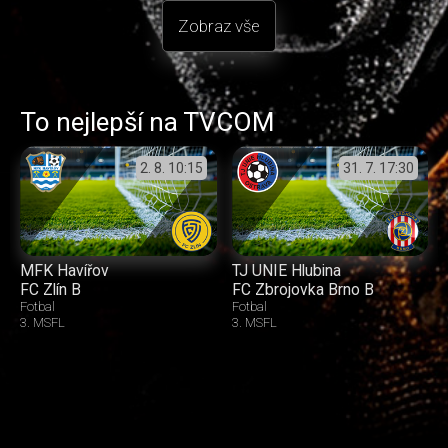
Zobraz vše
To nejlepší na TVCOM
2. 8.
10:15
31. 7.
17:30
MFK Havířov
TJ UNIE Hlubina
FC Zlín B
FC Zbrojovka Brno B
Fotbal
Fotbal
3. MSFL
3. MSFL