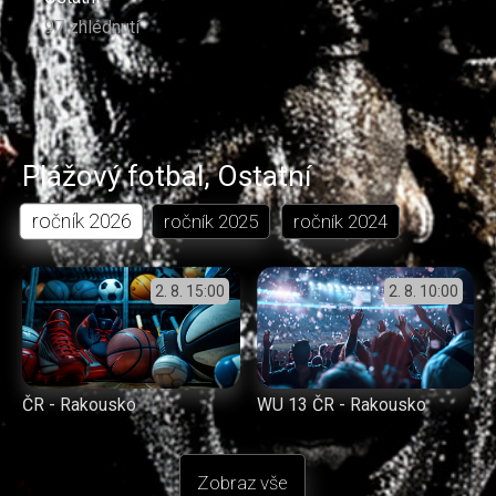
97 zhlédnutí
Plážový fotbal
,
Ostatní
ročník
2026
ročník
2025
ročník
2024
2. 8.
15:00
2. 8.
10:00
ČR - Rakousko
WU 13 ČR - Rakousko
Zobraz vše