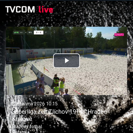
Přehrát
video
20. června 2026 10:15
Superliga žen Zlíchov 1914 - Hradec
Králové
Plážový fotbal
Ostatní