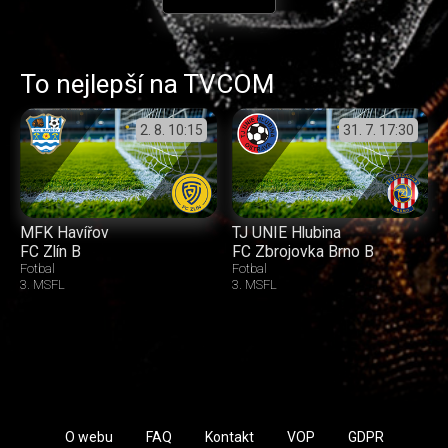
To nejlepší na TVCOM
2. 8.
10:15
31. 7.
17:30
MFK Havířov
TJ UNIE Hlubina
FC Zlín B
FC Zbrojovka Brno B
Fotbal
Fotbal
3. MSFL
3. MSFL
O webu
FAQ
Kontakt
VOP
GDPR