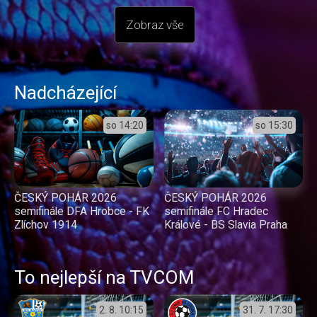
Zobraz vše
Nadcházející
so
14:20
so
15:30
ČESKÝ POHÁR 2026
ČESKÝ POHÁR 2026
semifinále DFA Hrobce - FK
semifinále FC Hradec
Zlíchov 1914
Králové - BS Slavia Praha
To nejlepší na TVCOM
2. 8.
10:15
31. 7.
17:30