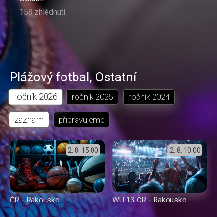
158 zhlédnutí
Plážový fotbal
,
Ostatní
ročník
2026
ročník
2025
ročník
2024
záznam
připravujeme
2. 8.
15:00
2. 8.
10:00
ČR - Rakousko
WU 13 ČR - Rakousko