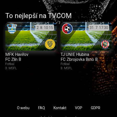
To nejlepší na TVCOM
2. 8.
10:15
31. 7.
17:30
MFK Havířov
TJ UNIE Hlubina
FC Zlín B
FC Zbrojovka Brno B
Fotbal
Fotbal
3. MSFL
3. MSFL
O webu
FAQ
Kontakt
VOP
GDPR