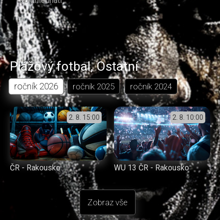
86 zhlédnutí
Plážový fotbal
,
Ostatní
ročník
2026
ročník
2025
ročník
2024
2. 8.
15:00
2. 8.
10:00
ČR - Rakousko
WU 13 ČR - Rakousko
Zobraz vše