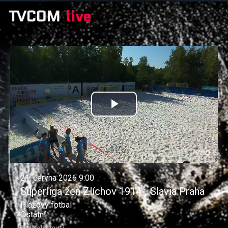
Přehrát
video
21. června 2026 9:00
Superliga žen Zlíchov 1914 - Slavia Praha
Plážový fotbal
Ostatní