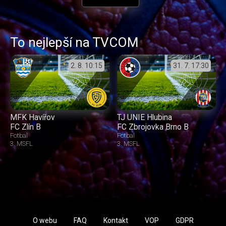
To nejlepší na TVCOM
2. 8.
10:15
31. 7.
17:30
MFK Havířov
TJ UNIE Hlubina
FC Zlín B
FC Zbrojovka Brno B
Fotbal
Fotbal
3. MSFL
3. MSFL
O webu
FAQ
Kontakt
VOP
GDPR