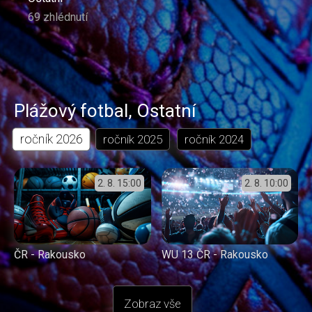
69 zhlédnutí
Plážový fotbal
,
Ostatní
ročník
2026
ročník
2025
ročník
2024
2. 8.
15:00
2. 8.
10:00
ČR - Rakousko
WU 13 ČR - Rakousko
Zobraz vše