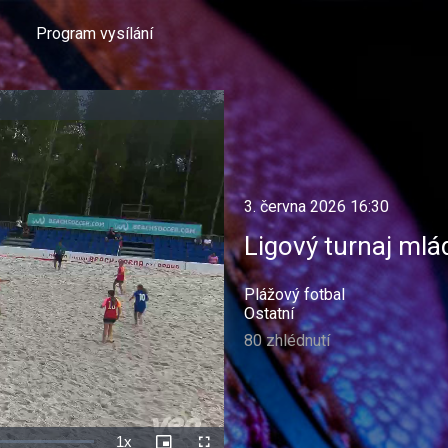
Program vysílání
3. června 2026 16:30
Ligový turnaj ml
Plážový fotbal
Ostatní
80 zhlédnutí
1x
Rychlost
Picture-
Celá