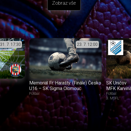
Zobraz vše
31. 7.
17:30
23. 7.
12:00
Memoriál Fr. Harašty: (Finále) Česko
SK Uničov
U16 – SK Sigma Olomouc
MFK Karvin
Fotbal
Fotbal
3. MSFL