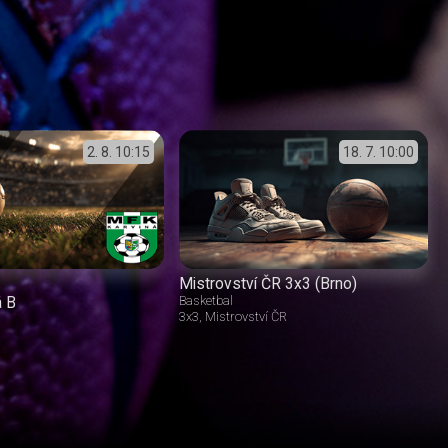
2. 8.
10:15
18. 7.
10:00
Mistrovství ČR 3x3 (Brno)
á B
Basketbal
3x3
Mistrovství ČR