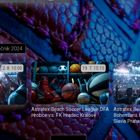
přehrávání
in-
obrazovka
Picture
očník
2024
2. 8.
10:00
19. 7.
15:15
Astratex Beach Soccer League DFA
Astratex B
Hrobce vs. FK Hradec Králové
Bohemians 
Slavia Praha