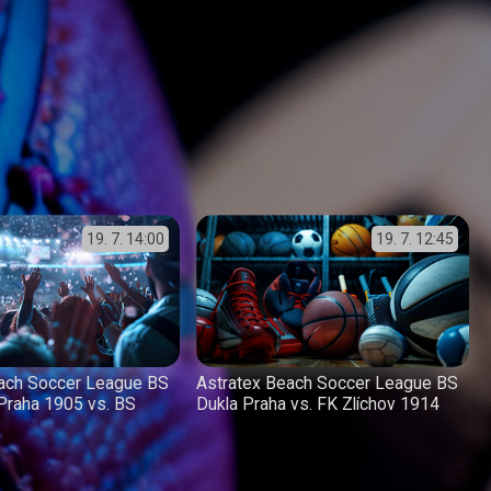
19. 7.
14:00
19. 7.
12:45
each Soccer League BS
Astratex Beach Soccer League BS
Praha 1905 vs. BS
Dukla Praha vs. FK Zlíchov 1914