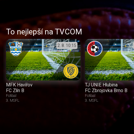
To nejlepší na TVCOM
2. 8.
10:15
MFK Havířov
TJ UNIE Hlubina
FC Zlín B
FC Zbrojovka Brno B
Fotbal
Fotbal
3. MSFL
3. MSFL