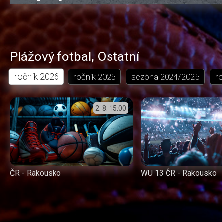
0.13%
dozadu
dopředu
o
o
čas
trvání
5
5
sekund
sekund
Plážový fotbal
,
Ostatní
ročník
2026
ročník
2025
sezóna
2024/2025
r
2. 8.
15:00
ČR - Rakousko
WU 13 ČR - Rakousko