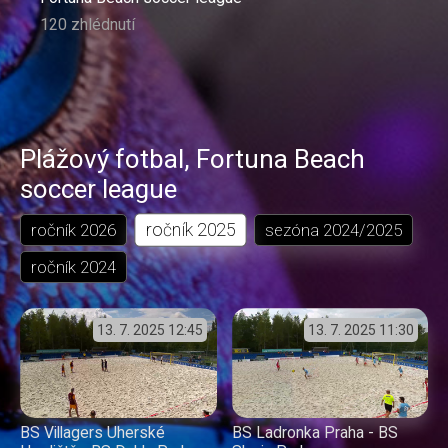
120 zhlédnutí
Plážový fotbal
,
Fortuna Beach
soccer league
ročník
2025
ročník
2026
sezóna
2024/2025
ročník
2024
13. 7. 2025
12:45
13. 7. 2025
11:30
BS Villagers Uherské
BS Ladronka Praha - BS