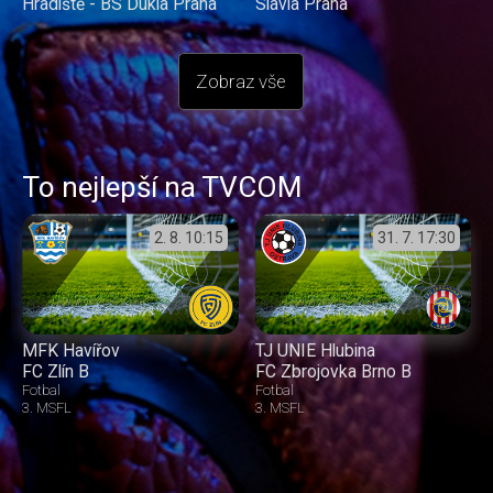
Hradiště - BS Dukla Praha
Slavia Praha
Zobraz vše
To nejlepší na TVCOM
2. 8.
10:15
31. 7.
17:30
MFK Havířov
TJ UNIE Hlubina
FC Zlín B
FC Zbrojovka Brno B
Fotbal
Fotbal
3. MSFL
3. MSFL