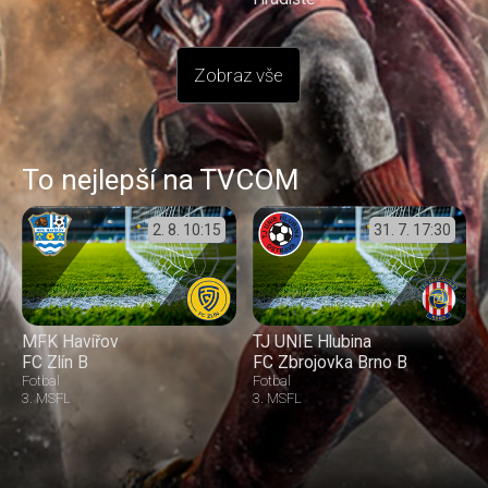
Zobraz vše
To nejlepší na TVCOM
2. 8.
10:15
31. 7.
17:30
MFK Havířov
TJ UNIE Hlubina
FC Zlín B
FC Zbrojovka Brno B
Fotbal
Fotbal
3. MSFL
3. MSFL