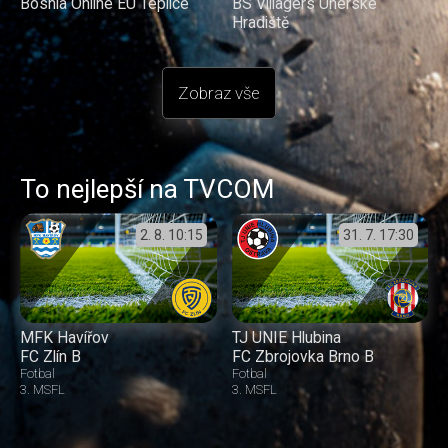
Bosnia Online EU Teplice
BS Villagers Uherské
Hradiště
Zobraz vše
To nejlepší na TVCOM
2. 8.
10:15
31. 7.
17:30
MFK Havířov
TJ UNIE Hlubina
FC Zlín B
FC Zbrojovka Brno B
Fotbal
Fotbal
3. MSFL
3. MSFL