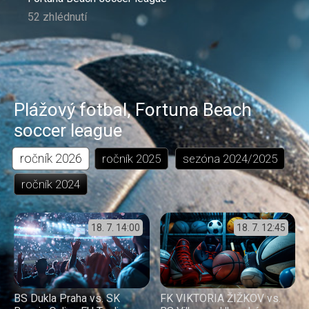
52 zhlédnutí
Plážový fotbal
,
Fortuna Beach
soccer league
ročník
2026
ročník
2025
sezóna
2024/2025
ročník
2024
18. 7.
14:00
18. 7.
12:45
BS Dukla Praha vs. SK
FK VIKTORIA ŽIŽKOV vs.