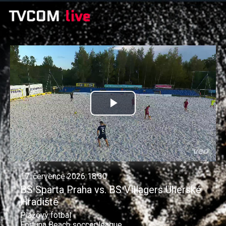
Přehrát
video
17. července 2026 18:30
BS Sparta Praha vs. BS Villagers Uherské
Hradiště
Plážový fotbal
Fortuna Beach soccer league