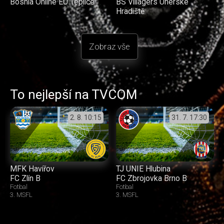
Bosnia Online EU Teplice
BS Villagers Uherské
Hradiště
Zobraz vše
To nejlepší na TVCOM
2. 8.
10:15
31. 7.
17:30
MFK Havířov
TJ UNIE Hlubina
FC Zlín B
FC Zbrojovka Brno B
Fotbal
Fotbal
3. MSFL
3. MSFL