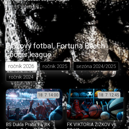
139 zhlédnutí
Plážový fotbal
,
Fortuna Beach
soccer league
ročník
2026
ročník
2025
sezóna
2024/2025
ročník
2024
18. 7.
14:00
18. 7.
12:45
BS Dukla Praha vs. SK
FK VIKTORIA ŽIŽKOV vs.