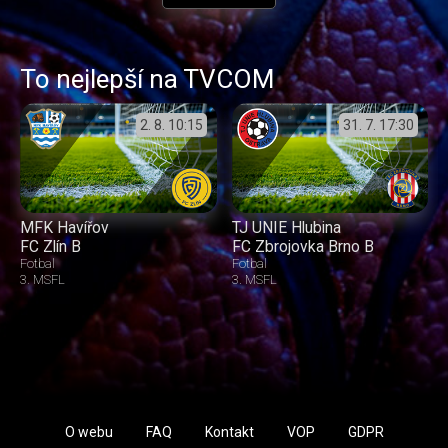
To nejlepší na TVCOM
2. 8.
10:15
31. 7.
17:30
MFK Havířov
TJ UNIE Hlubina
FC Zlín B
FC Zbrojovka Brno B
Fotbal
Fotbal
3. MSFL
3. MSFL
O webu
FAQ
Kontakt
VOP
GDPR