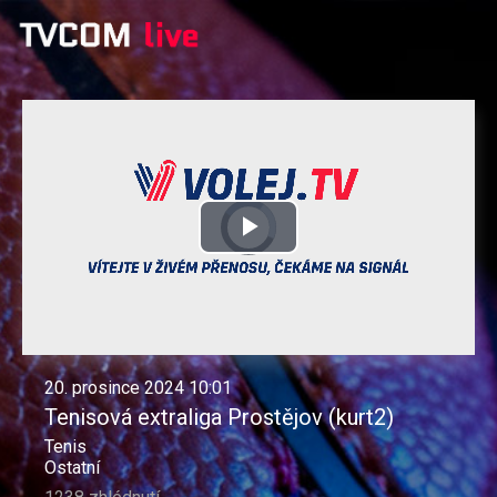
Video
Přehrát
Přehravač
se
načítá.
video
20. prosince 2024 10:01
Tenisová extraliga Prostějov (kurt2)
Tenis
Ostatní