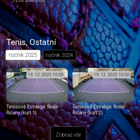
1238 zhlédnutí
Tenis
,
Ostatní
ročník
2025
ročník
2024
19. 12. 2025
10:00
19. 12. 2025
10:00
Tenisová Extraliga: finále -
Tenisová Extraliga: finále -
Říčany (kurt 1)
Říčany (kurt 2)
Zobraz vše