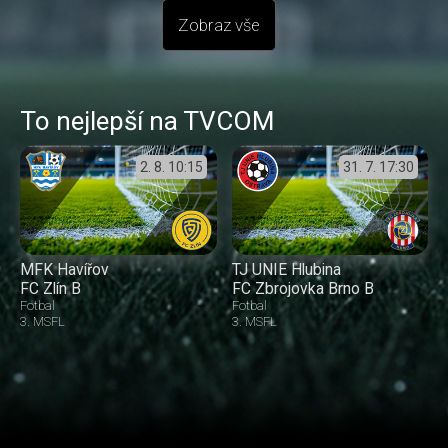
Zobraz vše
To nejlepší na TVCOM
2. 8.
10:15
31. 7.
17:30
MFK Havířov
TJ UNIE Hlubina
FC Zlín B
FC Zbrojovka Brno B
Fotbal
Fotbal
3. MSFL
3. MSFL