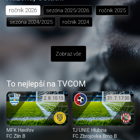
ročník
2026
sezóna
2025/2026
ročník
2025
sezóna
2024/2025
ročník
2024
Zobraz vše
To nejlepší na TVCOM
2. 8.
10:15
31. 7.
17:30
MFK Havířov
TJ UNIE Hlubina
FC Zlín B
FC Zbrojovka Brno B