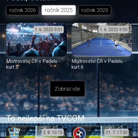
ročník
2025
ročník
2026
ročník
2023
1. 6. 2025
9:01
1. 6. 2025
9:00
Mistrovství ČR v Padelu -
Mistrovství ČR v Padelu -
kurt 3
kurt 6
Zobraz vše
To nejlepší na TVCOM
2. 8.
10:15
31. 7.
17:30