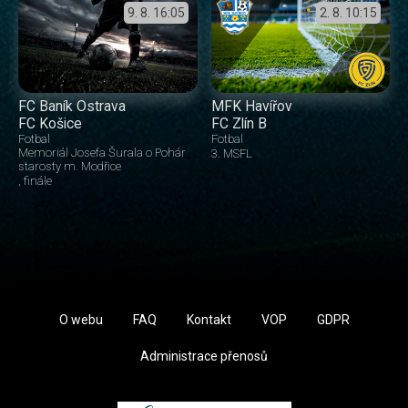
9. 8.
16:05
2. 8.
10:15
FC Baník Ostrava
MFK Havířov
FC Košice
FC Zlín B
Fotbal
Fotbal
Memoriál Josefa Šurala o Pohár
3. MSFL
starosty m. Modřice
finále
O webu
FAQ
Kontakt
VOP
GDPR
Administrace přenosů