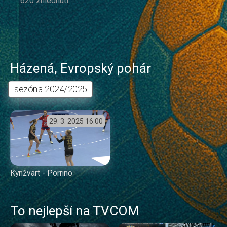
620 zhlédnutí
Házená
,
Evropský pohár
sezóna
2024/2025
29. 3. 2025
16:00
Kynžvart - Porrino
To nejlepší na TVCOM